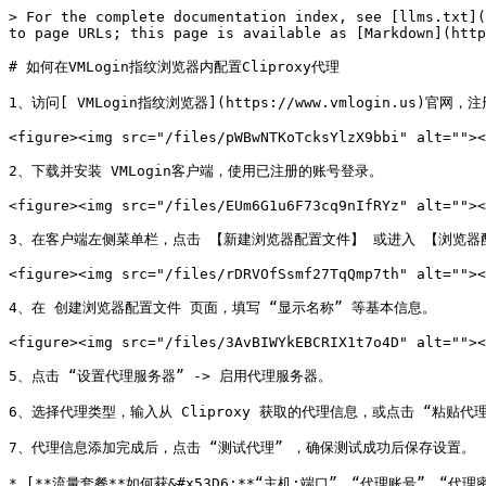
> For the complete documentation index, see [llms.txt](
to page URLs; this page is available as [Markdown](http
# 如何在VMLogin指纹浏览器内配置Cliproxy代理

1、访问[ VMLogin指纹浏览器](https://www.vmlogin.us)官
<figure><img src="/files/pWBwNTKoTcksYlzX9bbi" alt=""><
2、下载并安装 VMLogin客户端，使用已注册的账号登录。

<figure><img src="/files/EUm6G1u6F73cq9nIfRYz" alt=""><
3、在客户端左侧菜单栏，点击 【新建浏览器配置文件】 或进入 【浏览器配
<figure><img src="/files/rDRVOfSsmf27TqQmp7th" alt=""><
4、在 创建浏览器配置文件 页面，填写 “显示名称” 等基本信息。

<figure><img src="/files/3AvBIWYkEBCRIX1t7o4D" alt=""><
5、点击 “设置代理服务器” -> 启用代理服务器。

6、选择代理类型，输入从 Cliproxy 获取的代理信息，或点击 “粘贴代理
7、代理信息添加完成后，点击 “测试代理” ，确保测试成功后保存设置。

* [**流量套餐**如何获&#x53D6;**“主机:端口”、“代理账号”、“代理密码”**