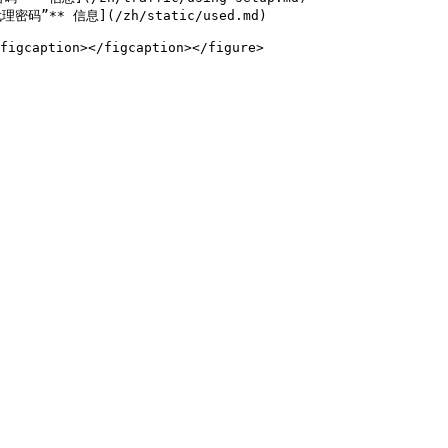
码”** 信息](/zh/static/used.md)

figcaption></figcaption></figure>
