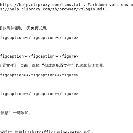
https://help.cliproxy.com/llms.txt). Markdown versions o
s://help.cliproxy.com/zh/browser/vmlogin.md).

网，注册账号并领取 3天免费试用。

figcaption></figcaption></figure>

figcaption></figcaption></figure>

置文件】 页面，选择 “创建新配置文件” 以添加新浏览器。

figcaption></figcaption></figure>

figcaption></figcaption></figure>

信息” 一键添加。

 信息](/zh/traffic/using-setup.md)
