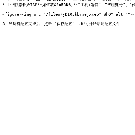
* [**静态长效ISP**如何获&#x53D6;**“主机:端口”、“代理账号”、“代理密
<figure><img src="/files/yDI0JkbrsejxcepYFWhQ" alt=""><