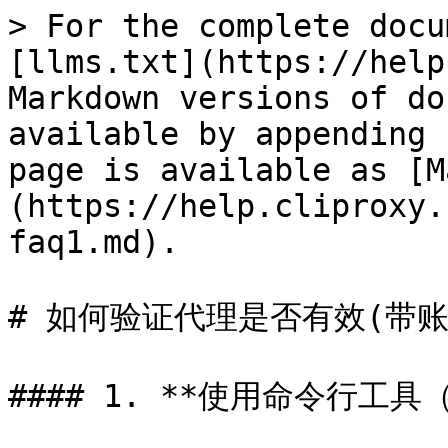
> For the complete docu
[llms.txt](https://help
Markdown versions of do
available by appending 
page is available as [M
(https://help.cliproxy.
faq1.md).

# 如何验证代理是否有效(带账
#### 1. **使用命令行工具