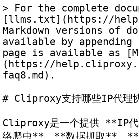
> For the complete docu
[llms.txt](https://help
Markdown versions of do
available by appending 
page is available as [M
(https://help.cliproxy.
faq8.md).

# Cliproxy支持哪些IP代理协
Cliproxy是一个提供 **I
络爬虫**、**数据抓取**、**