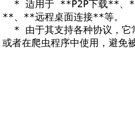
  * 适用于 **P2P下载**、**网络游戏**、**视频流媒体观看
**、**远程桌面连接**等。

  * 由于其支持各种协议，它常被用于绕过防火墙、隐匿IP地址，