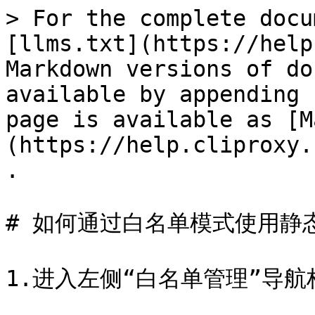
> For the complete docu
[llms.txt](https://help
Markdown versions of do
available by appending 
page is available as [M
(https://help.cliproxy.
.

# 如何通过白名单模式使用静态长
1.进入左侧“白名单管理”导航